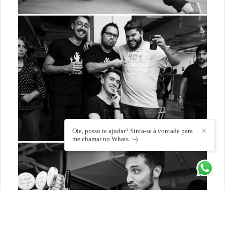
Oie, posso te ajudar? Sinta-se à vontade para
✕
me chamar no Whats. :-)